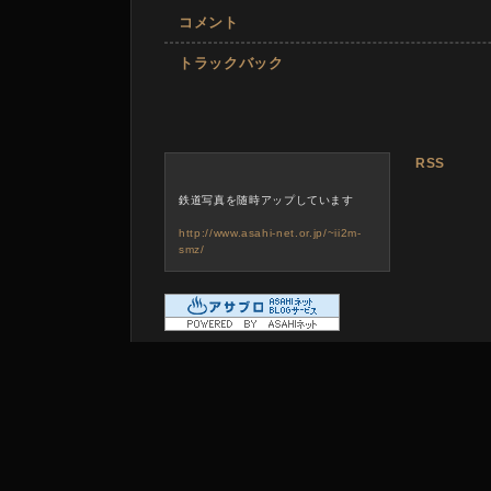
コメント
トラックバック
RSS
鉄道写真を随時アップしています
http://www.asahi-net.or.jp/~ii2m-
smz/